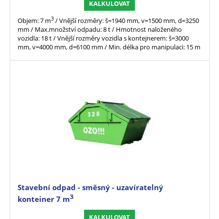
KALKULOVAT
3
Objem: 7 m
/ Vnější rozměry: š=1940 mm, v=1500 mm, d=3250
mm / Max.množství odpadu: 8 t / Hmotnost naloženého
vozidla: 18 t / Vnější rozměry vozidla s kontejnerem: š=3000
mm, v=4000 mm, d=6100 mm / Min. délka pro manipulaci: 15 m
Stavební odpad - směsný - uzavíratelný
3
kontejner 7 m
KALKULOVAT